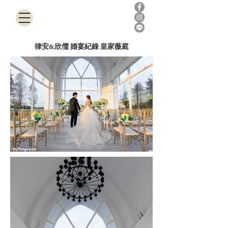
180Photographer
律安&欣儒 婚宴紀錄 皇家薇庭